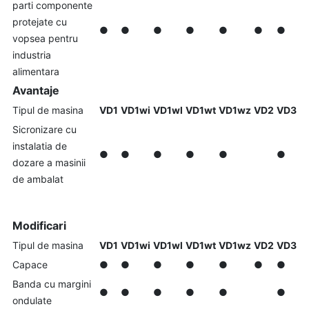
parti componente
protejate cu
●
●
●
●
●
●
●
vopsea pentru
industria
alimentara
Avantaje
Tipul de masina
VD1
VD1wi
VD1wl
VD1wt
VD1wz
VD2
VD3
Sicronizare cu
instalatia de
●
●
●
●
●
●
dozare a masinii
de ambalat
Modificari
Tipul de masina
VD1
VD1wi
VD1wl
VD1wt
VD1wz
VD2
VD3
Capace
●
●
●
●
●
●
●
Banda cu margini
●
●
●
●
●
●
ondulate