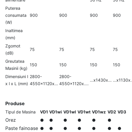
Puterea
consumata
900
900
900
900
(W)
Inaltimea
(mm)
Zgomot
75
75
75
75
(dB)
Greutatea
150
150
150
150
Masinii (kg)
Dimensiuni I
2800-
2800-
...x1430x...
...x1130x.
x l x L (mm)
4550x1120x...
4550x1120x....
Produse
Tipul de Masina
VD1
VD1wi
VD1wl
VD1wt
VD1wz
VD2
VD3
Orez
●
●
●
●
●
●
Paste fainoase
●
●
●
●
●
●
●