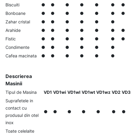
Biscuiti
●
●
●
●
●
●
●
Bonboane
●
●
●
●
●
●
●
Zahar cristal
●
●
●
●
●
●
Arahide
●
●
●
●
●
●
●
Fistic
●
●
●
●
●
●
●
Condimente
●
●
●
●
●
●
Cafea macinata
●
●
●
●
●
●
Descrierea
Masinii
Tipul de Masina
VD1
VD1wi
VD1wl
VD1wt
VD1wz
VD2
VD3
Suprafetele in
contact cu
●
●
●
●
●
●
●
produsul din otel
inox
Toate celelalte