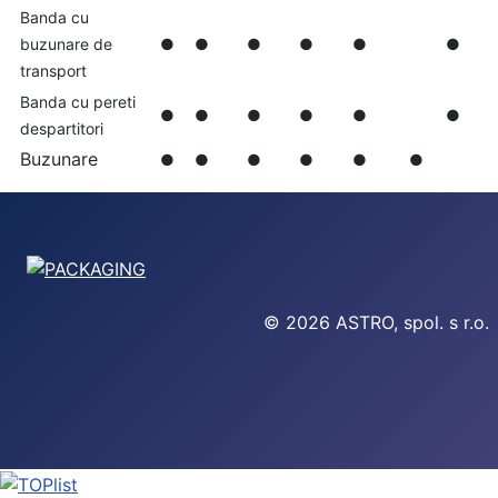
Banda cu
buzunare de
●
●
●
●
●
●
transport
Banda cu pereti
●
●
●
●
●
●
despartitori
Buzunare
●
●
●
●
●
●
© 2026 ASTRO, spol. s r.o.