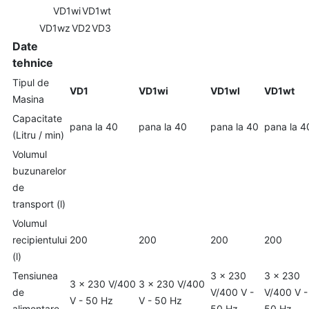
VD1wi
VD1wt
VD1wz
VD2
VD3
Date
tehnice
Tipul de
VD1
VD1wi
VD1wl
VD1wt
Masina
Capacitate
pana la 40
pana la 40
pana la 40
pana la 4
(Litru / min)
Volumul
buzunarelor
de
transport (l)
Volumul
recipientului
200
200
200
200
(l)
Tensiunea
3 x 230
3 x 230
3 x 230 V/400
3 x 230 V/400
de
V/400 V -
V/400 V -
V - 50 Hz
V - 50 Hz
alimentare
50 Hz
50 Hz