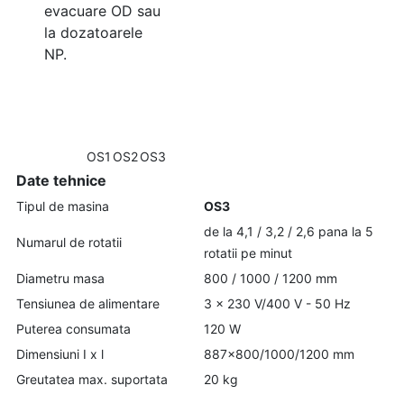
evacuare OD sau
la dozatoarele
NP.
OS1
OS2
OS3
Date tehnice
Tipul de masina
OS3
de la 4,1 / 3,2 / 2,6 pana la 5
Numarul de rotatii
rotatii pe minut
Diametru masa
800 / 1000 / 1200 mm
Tensiunea de alimentare
3 x 230 V/400 V - 50 Hz
Puterea consumata
120 W
Dimensiuni I x l
887x800/1000/1200 mm
Greutatea max. suportata
20 kg