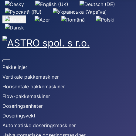
Velg ditt språk
Pakkelinjer
Vertikale pakkemaskiner
Horisontale pakkemaskiner
Flow-pakkemaskiner
Doseringsenheter
Doseringsvekt
Automatiske doseringsmaskiner
Halvautomatiske doseringsmaskiner