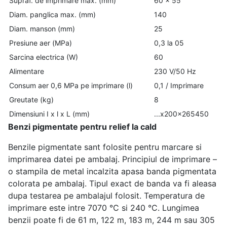
Supraf. de imprimare max. (mm)
60 x 55
Diam. panglica max. (mm)
140
Diam. manson (mm)
25
Presiune aer (MPa)
0,3 la 05
Sarcina electrica (W)
60
Alimentare
230 V/50 Hz
Consum aer 0,6 MPa pe imprimare (l)
0,1 / Imprimare
Greutate (kg)
8
Dimensiuni I x l x L (mm)
...x200x265450
Benzi pigmentate pentru relief la cald
Benzile pigmentate sant folosite pentru marcare si
imprimarea datei pe ambalaj. Principiul de imprimare –
o stampila de metal incalzita apasa banda pigmentata
colorata pe ambalaj. Tipul exact de banda va fi aleasa
dupa testarea pe ambalajul folosit. Temperatura de
imprimare este intre 7070 °C si 240 °C. Lungimea
benzii poate fi de 61 m, 122 m, 183 m, 244 m sau 305