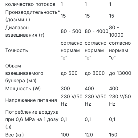
количество потоков
1
1
1
Производительность*
15
15
15
(доз/мин.)
Диапазон
80 -
80 - 500
80 - 4000
взвешивания (г)
10000
согласно
согласно
согласно
Точность
нормам
нормам
нормам
"e"
"e"
"e"
Объем
взвешиваемого
до 500
до 8000
до 13000
бункера (мл)
Мощность (W)
300
400
400
230 V/50
230 V/50
230 V/50
Напряжение питания
Hz
Hz
Hz
Потребление воздуха
при 0,6 MPa на 1 дозу
0,1
0,1
0,1
(л)
Вес (кг)
100
120
150