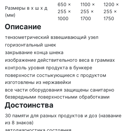
650 x
1100 x
1200 x
Размеры в x ш x д
255 x
255 x
255 x
(мм)
1000
1700
1750
Описание
тензометрический взвешивающий узел
горизонтальный шнек
закрывание конца шнека
изображение действительного веса в граммах
контроль уровня продукта в бункере
поверхности состыкующиеся с продуктом
изготовлены из нержавейки
все части оборудования защищены санитарно
безвредными поверхностными обработками
Достоинства
30 памяти для разных продуктов и доз (название
из 8 знаков)
автодиагностика состояния