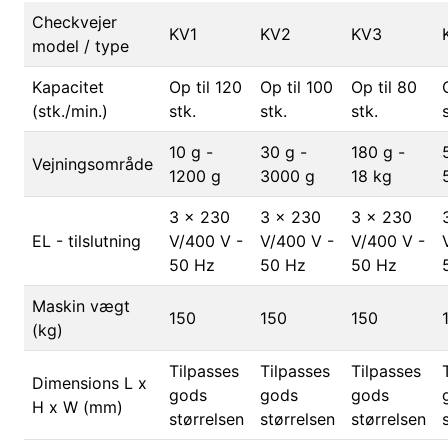
Checkvejer
KV1
KV2
KV3
model / type
Kapacitet
Op til 120
Op til 100
Op til 80
(stk./min.)
stk.
stk.
stk.
10 g -
30 g -
180 g -
Vejningsområde
1200 g
3000 g
18 kg
3 x 230
3 x 230
3 x 230
EL - tilslutning
V/400 V -
V/400 V -
V/400 V -
50 Hz
50 Hz
50 Hz
Maskin vægt
150
150
150
(kg)
Tilpasses
Tilpasses
Tilpasses
Dimensions L x
gods
gods
gods
H x W (mm)
størrelsen
størrelsen
størrelsen