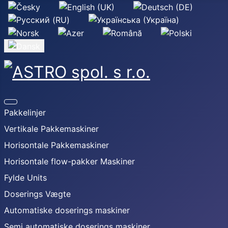
Vælg dit sprog
Pakkelinjer
Vertikale Pakkemaskiner
Horisontale Pakkemaskiner
Horisontale flow-pakker Maskiner
Fylde Units
Doserings Vægte
Automatiske doserings maskiner
Semi automatiske doserings maskiner