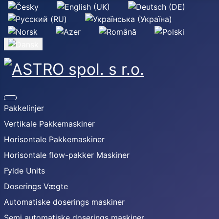
Vælg dit sprog
Pakkelinjer
Vertikale Pakkemaskiner
Horisontale Pakkemaskiner
Horisontale flow-pakker Maskiner
Fylde Units
Doserings Vægte
Automatiske doserings maskiner
Semi automatiske doserings maskiner