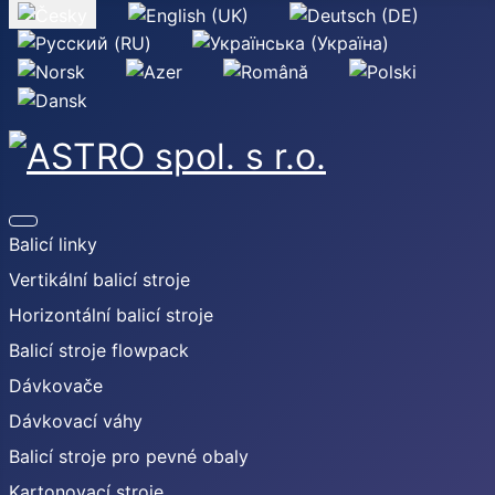
Zvolte jazyk
Balicí linky
Vertikální balicí stroje
Horizontální balicí stroje
Balicí stroje flowpack
Dávkovače
Dávkovací váhy
Balicí stroje pro pevné obaly
Kartonovací stroje