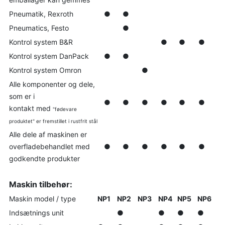
Pneumatik, Rexroth
●
●
Pneumatics, Festo
●
Kontrol system B&R
●
●
●
Kontrol system DanPack
●
●
Kontrol system Omron
●
Alle komponenter og dele,
som er i
●
●
●
●
●
●
kontakt
med
"fødevare
produktet" er fremstillet i rustfrit stål
Alle dele af maskinen er
overfladebehandlet med
●
●
●
●
●
●
godkendte produkter
Maskin tilbehør:
Maskin model / type
NP1
NP2
NP3
NP4
NP5
NP6
Indsætnings unit
●
●
●
●