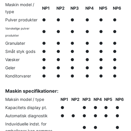
Maskin model /
NP1
NP2
NP3
NP4
NP5
NP6
type
Pulver produkter
●
●
●
●
●
●
Vanskelige pulver
●
●
●
●
●
●
produkter
Granulater
●
●
●
●
●
●
Småt styk gods
●
●
●
●
●
●
Væsker
●
●
●
●
●
●
Geler
●
●
●
●
●
●
Konditorvarer
●
●
●
●
●
●
Maskin specifikationer:
Maksin model / type
NP1
NP2
NP3
NP4
NP5
NP6
Kapacitets display pt.
●
●
●
●
●
Automatisk diagnostik
●
●
●
●
●
●
Induviduelle indst. for
●
●
●
emballager kan gemmes