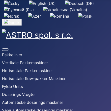
Vælg dit sprog
Pakkelinjer
Vertikale Pakkemaskiner
Horisontale Pakkemaskiner
Horisontale flow-pakker Maskiner
Fylde Units
Doserings Vægte
Automatiske doserings maskiner
Semi automatiske doserings maskiner