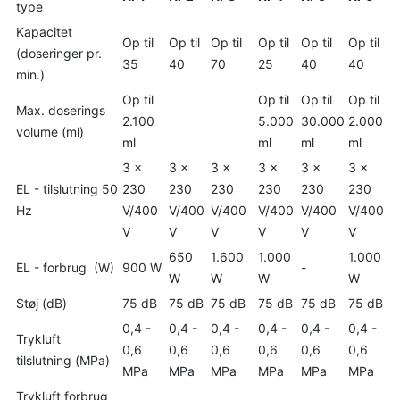
type
Kapacitet
Op til
Op til
Op til
Op til
Op til
Op til
(doseringer pr.
35
40
70
25
40
40
min.)
Op til
Op til
Op til
Op til
Max. doserings
2.100
5.000
30.000
2.000
volume (ml)
ml
ml
ml
ml
3 x
3 x
3 x
3 x
3 x
3 x
EL - tilslutning 50
230
230
230
230
230
230
Hz
V/400
V/400
V/400
V/400
V/400
V/400
V
V
V
V
V
V
650
1.600
1.000
1.000
EL - forbrug (W)
900 W
-
W
W
W
W
Støj (dB)
75 dB
75 dB
75 dB
75 dB
75 dB
75 dB
0,4 -
0,4 -
0,4 -
0,4 -
0,4 -
0,4 -
Trykluft
0,6
0,6
0,6
0,6
0,6
0,6
tilslutning (MPa)
MPa
MPa
MPa
MPa
MPa
MPa
Trykluft forbrug