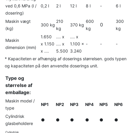
ved 0,6 MPa (l /
0,2 l
2 l
12 l
8 l
-
6 l
dosering)
Maskin vægt
210
600
300
0
300 kg
370 kg
(kg)
kg
kg
kg
1.650
.... x
.... x
Maskin
x 1.150
.... x
1.100 x
-
-
-
dimension (mm)
x ....
5.500
3.240
* Kapaciteten er afhængig af doserings størrelsen. gods typen
og kapaciteten på den anvendte doserings unit.
Type og
størrelse af
emballage:
Maskin model /
NP1
NP2
NP3
NP4
NP5
NP6
type
Cylindrisk
●
●
●
●
●
●
glasbeholdere
Cylindrisk