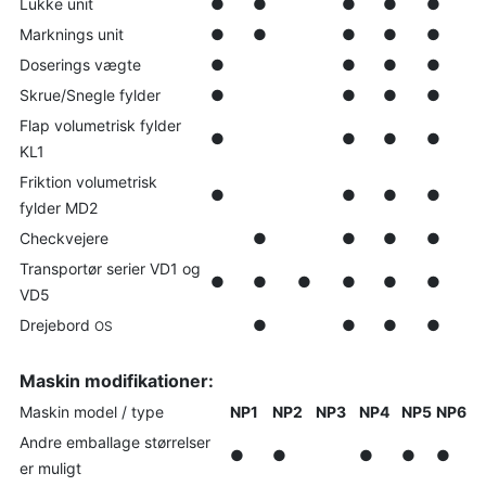
Lukke unit
●
●
●
●
●
Marknings unit
●
●
●
●
●
Doserings vægte
●
●
●
●
Skrue/Snegle fylder
●
●
●
●
Flap volumetrisk fylder
●
●
●
●
KL1
Friktion volumetrisk
●
●
●
●
fylder MD2
Checkvejere
●
●
●
●
Transportør serier VD1 og
●
●
●
●
●
●
VD5
Drejebord
●
●
●
●
OS
Maskin m
odifikationer:
Maskin model / type
NP1
NP2
NP3
NP4
NP5
NP6
Andre emballage størrelser
●
●
●
●
●
er muligt