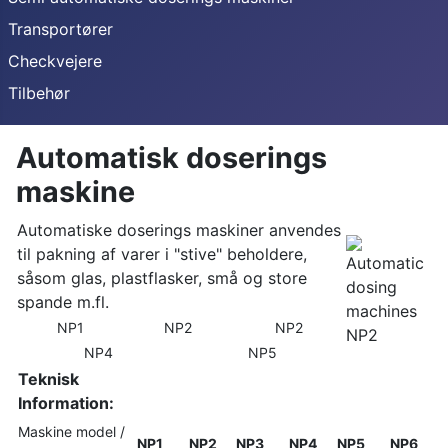
Transportører
Checkvejere
Tilbehør
Automatisk doserings
maskine
Automatiske doserings maskiner anvendes
til pakning af varer i "stive" beholdere,
såsom glas, plastflasker, små og store
spande m.fl.
NP1
NP2
NP2
NP4
NP5
Teknisk
Information:
Maskine model /
NP1
NP2
NP3
NP4
NP5
NP6