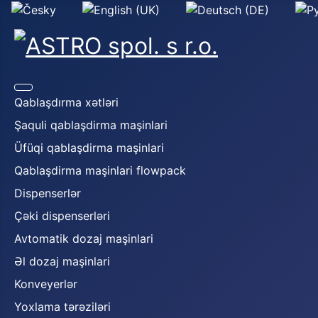
Select your language
Qablaşdırma xətləri
Şaquli qablaşdirma maşinlari
Üfüqi qablaşdirma maşinlari
Qablaşdirma maşinlari flowpack
Dispenserlər
Çəki dispenserləri
Avtomatik dozaj maşinlari
Əl dozaj maşinlari
Konveyerlər
Yoxlama tərəziləri