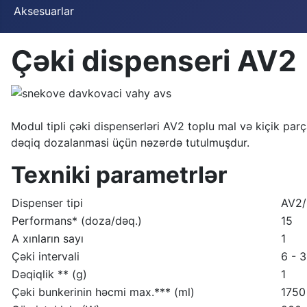
Aksesuarlar
Çəki dispenseri AV2
Modul tipli çəki dispenserləri AV2 toplu mal və kiçik parça
dəqiq dozalanmasi üçün nəzərdə tutulmuşdur.
Texniki parametrlər
Dispenser tipi
AV2/
Performans* (doza/dəq.)
15
A xınların sayı
1
Çəki intervali
6 - 
Dəqiqlik ** (g)
1
Çəki bunkerinin həcmi max.*** (ml)
1750