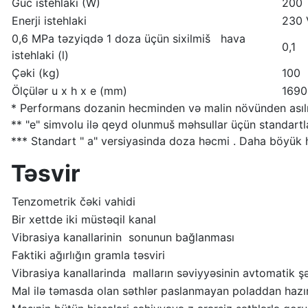
Güc istehlakı (W)
200
Enerji istehlaki
230 
0,6 MPa təzyiqdə 1 doza üçün sixilmiš hava
0,1
istehlaki (l)
Çəki (kg)
100
Ölçülər u x h x e (mm)
169
* Performans dozanin hecminden və malin növünden asılı
** "e" simvolu ilə qeyd olunmuš məhsullar üçün standartl
*** Standart " a" versiyasinda doza həcmi . Daha böyük hə
Təsvir
Tenzometrik čəki vahidi
Bir xettde iki müstəqil kanal
Vibrasiya kanallarinin sonunun bağlanması
Faktiki ağırlığın gramla təsviri
Vibrasiya kanallarinda malların səviyyəsinin avtomatik şə
Mal ilə təmasda olan səthlər paslanmayan poladdan hazır