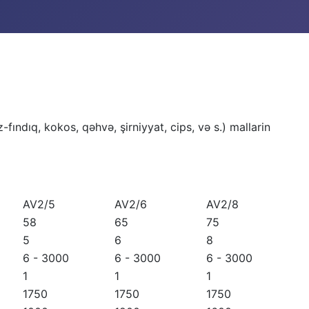
fındıq, kokos, qəhvə, şirniyyat, cips, və s.) mallarin
AV2/5
AV2/6
AV2/8
58
65
75
5
6
8
6 - 3000
6 - 3000
6 - 3000
1
1
1
1750
1750
1750