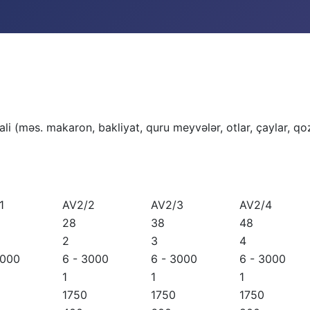
li (məs. makaron, bakliyat, quru meyvələr, otlar, çaylar, qoz-
1
AV2/2
AV2/3
AV2/4
28
38
48
2
3
4
3000
6 - 3000
6 - 3000
6 - 3000
1
1
1
1750
1750
1750