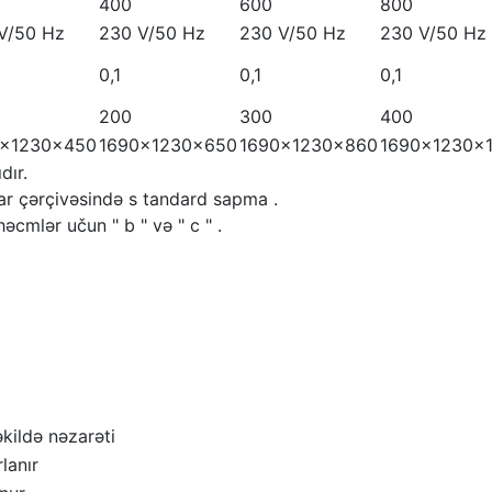
400
600
800
V/50 Hz
230 V/50 Hz
230 V/50 Hz
230 V/50 Hz
0,1
0,1
0,1
200
300
400
0x1230x450
1690x1230x650
1690x1230x860
1690x1230x
dır.
ar çərçivəsində s tandard sapma .
cmlər učun " b " və " c " .
kildə nəzarəti
lanır