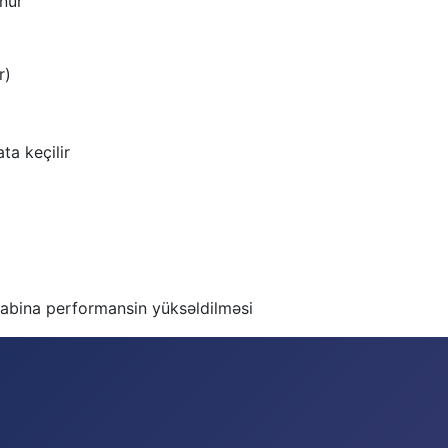
unur
r)
ta keçilir
hesabina performansin yüksəldilməsi