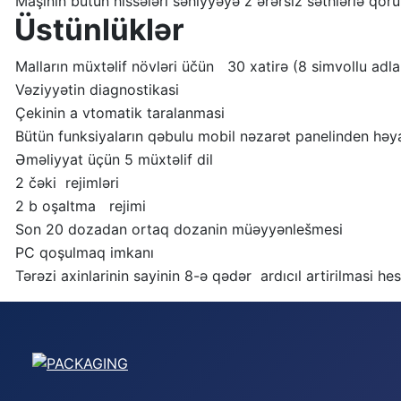
Maşınin bütün hissələri səhiyyəyə z ərərsiz səthlərlə qor
Üstünlüklər
Malların müxtəlif növləri üčün 30 xatirə (8 simvollu adla
Vəziyyətin diagnostikasi
Çekinin a vtomatik taralanmasi
Bütün funksiyaların qəbulu mobil nəzarət panelinden həya
Əməliyyat üçün 5 müxtəlif dil
2 čəki rejimləri
2 b oşaltma rejimi
Son 20 dozadan ortaq dozanin müəyyənlešmesi
PC qoşulmaq imkanı
Tərəzi axinlarinin sayinin 8-ə qədər ardıcıl artirilmasi 