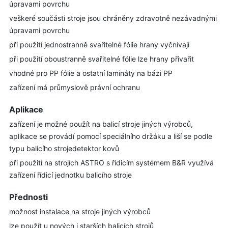
úpravami povrchu
veškeré součásti stroje jsou chráněny zdravotně nezávadnými
úpravami povrchu
při použití jednostranně svařitelné fólie hrany vyčnívají
při použití oboustranně svařitelné fólie lze hrany přivařit
vhodné pro PP fólie a ostatní lamináty na bázi PP
zařízení má průmyslově právní ochranu
Aplikace
zařízení je možné použít na balicí stroje jiných výrobců,
aplikace se provádí pomocí speciálního držáku a liší se podle
typu balicího strojedetektor kovů
při použití na strojích ASTRO s řídicím systémem B&R využívá
zařízení řídicí jednotku balicího stroje
Přednosti
možnost instalace na stroje jiných výrobců
lze použít u nových i starších balicích strojů