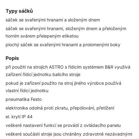
Typy sáčků
sáček se svařenými hranami a složeným dnem
sáček se svařenými hranami, složeným dnem a přeloženým
horním svárem přelepeným etiketou
plochý sáček se svařenými hranami a prolomenými boky
Popis
při použití na strojích ASTRO s řídicím systémem B&R využívá
zařízení řídicí jednotku balicího stroje
pokud je zařízení použito na stroj jiného výrobce používá
vlastní řídicí jednotku
pneumatika Festo
elektronika odolná proti zkratu, přepólování, přetížení
el. krytí IP 44
veškeré nastavení funkcí se provádí z ovládacího panelu
veškeré součásti stroje jsou chráněny zdravotně nezávadnými