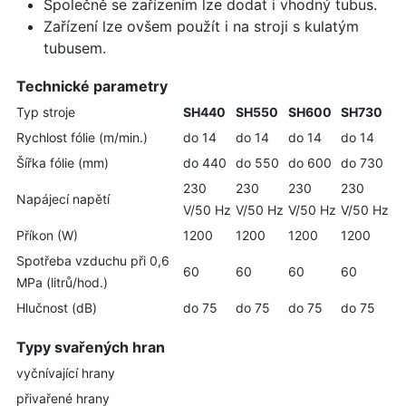
Společně se zařízením lze dodat i vhodný tubus.
Zařízení lze ovšem použít i na stroji s kulatým
tubusem.
Technické parametry
Typ stroje
SH440
SH550
SH600
SH730
Rychlost fólie (m/min.)
do 14
do 14
do 14
do 14
Šířka fólie (mm)
do 440
do 550
do 600
do 730
230
230
230
230
Napájecí napětí
V/50 Hz
V/50 Hz
V/50 Hz
V/50 Hz
Příkon (W)
1200
1200
1200
1200
Spotřeba vzduchu při 0,6
60
60
60
60
MPa (litrů/hod.)
Hlučnost (dB)
do 75
do 75
do 75
do 75
Typy svařených hran
vyčnívající hrany
přivařené hrany