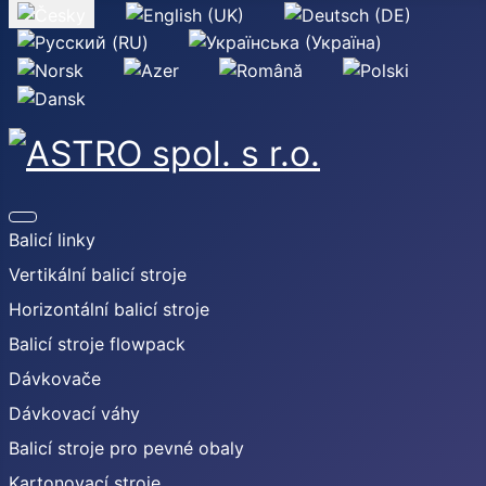
Zvolte jazyk
Balicí linky
Vertikální balicí stroje
Horizontální balicí stroje
Balicí stroje flowpack
Dávkovače
Dávkovací váhy
Balicí stroje pro pevné obaly
Kartonovací stroje