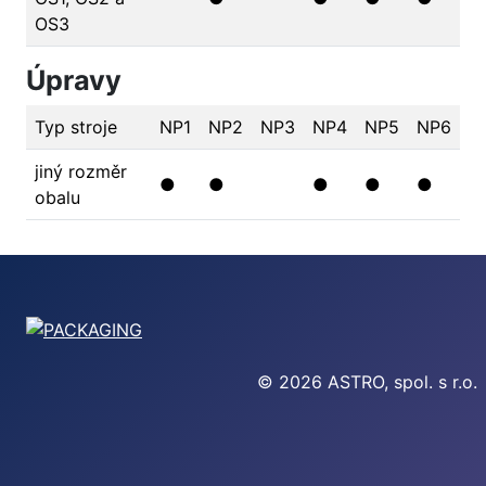
OS3
Úpravy
Typ stroje
NP1
NP2
NP3
NP4
NP5
NP6
jiný rozměr
●
●
●
●
●
obalu
© 2026 ASTRO, spol. s r.o.