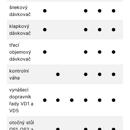
šnekový
●
●
●
●
dávkovač
klapkový
●
●
●
●
dávkovač
třecí
objemový
●
●
●
●
dávkovač
kontrolní
●
●
●
●
váha
vynášecí
dopravník
●
●
●
●
●
●
řady VD1 a
VD5
otočný stůl
OS1, OS2 a
●
●
●
●