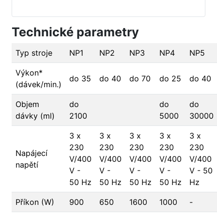
Technické parametry
Typ stroje
NP1
NP2
NP3
NP4
NP5
Výkon*
do 35
do 40
do 70
do 25
do 40
(dávek/min.)
Objem
do
do
do
dávky (ml)
2100
5000
30000
3 x
3 x
3 x
3 x
3 x
230
230
230
230
230
Napájecí
V/400
V/400
V/400
V/400
V/400
napětí
V -
V -
V -
V -
V - 50
50 Hz
50 Hz
50 Hz
50 Hz
Hz
Příkon (W)
900
650
1600
1000
-