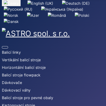
Zvolte jazyk
Balicí linky
Vertikální balicí stroje
Horizontální balicí stroje
Balicí stroje flowpack
Dávkovače
Dávkovací váhy
Balicí stroje pro pevné obaly
Kartonovací stroje