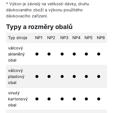
* Výkon je závislý na velikosti dávky, druhu
dávkovaného zboží a výkonu použitého
dávkovacího zařízení.
Typy a rozměry obalů
Typ stroje
NP1
NP2
NP3
NP4
NP5
NP6
válcový
skleněný
●
●
●
●
●
●
obal
válcový
plastový
●
●
●
●
●
●
obal
vinutý
kartonový
●
●
●
●
●
●
obal