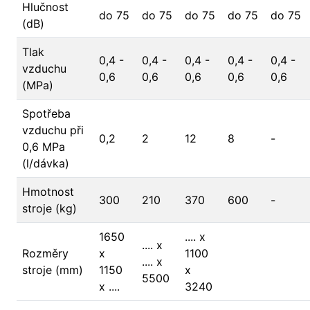
Hlučnost
do 75
do 75
do 75
do 75
do 75
(dB)
Tlak
0,4 -
0,4 -
0,4 -
0,4 -
0,4 -
vzduchu
0,6
0,6
0,6
0,6
0,6
(MPa)
Spotřeba
vzduchu při
0,2
2
12
8
-
0,6 MPa
(l/dávka)
Hmotnost
300
210
370
600
-
stroje (kg)
1650
.... x
.... x
Rozměry
x
1100
.... x
stroje (mm)
1150
x
5500
x ....
3240