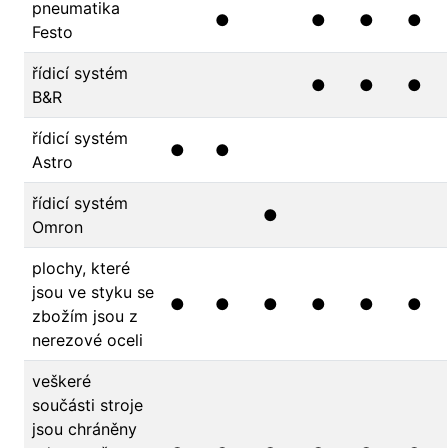
pneumatika
●
●
●
●
Festo
řídicí systém
●
●
●
B&R
řídicí systém
●
●
Astro
řídicí systém
●
Omron
plochy, které
jsou ve styku se
●
●
●
●
●
●
zbožím jsou z
nerezové oceli
veškeré
součásti stroje
jsou chráněny