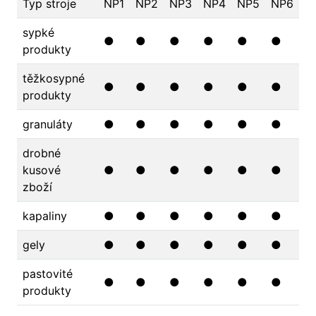
Typ stroje
NP1
NP2
NP3
NP4
NP5
NP6
sypké
●
●
●
●
●
●
produkty
těžkosypné
●
●
●
●
●
●
produkty
granuláty
●
●
●
●
●
●
drobné
kusové
●
●
●
●
●
●
zboží
kapaliny
●
●
●
●
●
●
gely
●
●
●
●
●
●
pastovité
●
●
●
●
●
●
produkty