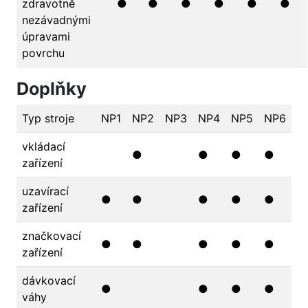
zdravotně
●
●
●
●
●
●
nezávadnými
úpravami
povrchu
Doplňky
Typ stroje
NP1
NP2
NP3
NP4
NP5
NP6
vkládací
●
●
●
●
zařízení
uzavírací
●
●
●
●
●
zařízení
značkovací
●
●
●
●
●
zařízení
dávkovací
●
●
●
●
váhy