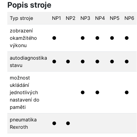
Popis stroje
Typ stroje
NP1
NP2
NP3
NP4
NP5
NP6
zobrazení
okamžitého
●
●
●
●
●
výkonu
autodiagnostika
●
●
●
●
●
●
stavu
možnost
ukládání
jednotlivých
●
●
●
nastavení do
paměti
pneumatika
●
●
Rexroth