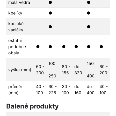
malá vědra
●
●
kbelíky
●
●
kónické
●
●
vaničky
ostatní
podobné
●
●
●
●
●
●
obaly
100
150
60 -
80 -
do
60 -
výška (mm)
-
-
200
155
330
200
250
400
průměr
40 -
60 -
30 -
do
do
40 -
(mm)
100
225
100
160
400
100
Balené produkty