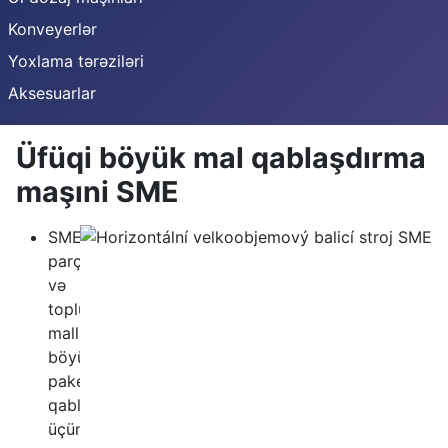
Konveyerlər
Yoxlama tərəziləri
Aksesuarlar
Üfüqi böyük mal qablaşdırma
maşıni SME
SME kiçik
parça
və
toplu
mallarin
böyük
paketlərə
qablaşdırılması
üçün