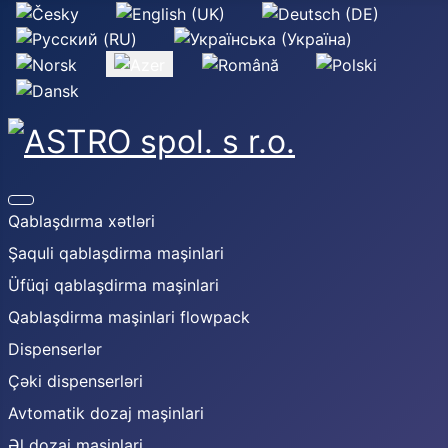
Select your language
Qablaşdırma xətləri
Şaquli qablaşdirma maşinlari
Üfüqi qablaşdirma maşinlari
Qablaşdirma maşinlari flowpack
Dispenserlər
Çəki dispenserləri
Avtomatik dozaj maşinlari
Əl dozaj maşinlari