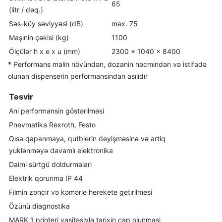
65
(
litr
/ dəq
.)
Səs-küy səviyyəsi
(dB)
max. 75
Maşınin
çəkisi
(kg)
1100
Ölçülər
h x e x u (mm)
2300 x 1040 x 8400
*
Performans
malin növündən, dozanin həcmindən və istifadə
olunan dispenserin performansindan
asılıdır
Təsvir
Ani performansin göstərilməsi
Pnevmatika Rexroth, Festo
Qısa qapanmaya
,
qutblerin deyişməsinə və artiq
yuklənməyə
davamlı
e
lektronika
Daimi
sürtgü doldurmalari
Elektrik qorunma IP 44
Filmin
zəncir və
kəmərle herekete getirilmesi
Özünü diagnostika
MARK 1 printeri vasitəsiylə tarixin
çap olunmasi