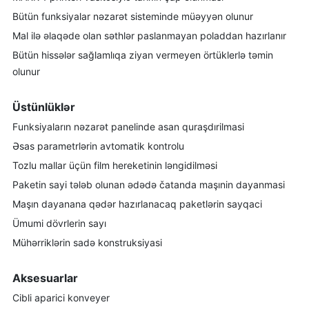
B
ütün funksiyalar
nəzarət sisteminde
müəyyən olunur
Mal ilə
əlaqəde olan
səthlər
paslanmayan
poladdan hazırlanır
B
ütün hissələr
sağlamlıqa
ziyan vermeyen
örtüklerl
ə təmin
olunur
Üstünlüklər
Funksiyaların
n
əzarət panelinde
asan quraşdırilmasi
Əsas
parametrlərin
avtomatik
kontrolu
Tozlu
mallar üçün
film hereketinin
ləngidilməsi
Paketin sayi
tələb olunan
ədədə
čatanda
maşınin dayanmasi
Maşın
dayanana qədər
hazırlanacaq paketlərin sayqaci
Ümumi dövrlerin sayı
Mühərriklərin sadə konstruksiyasi
Aksesuarlar
Cibli aparici
konveyer