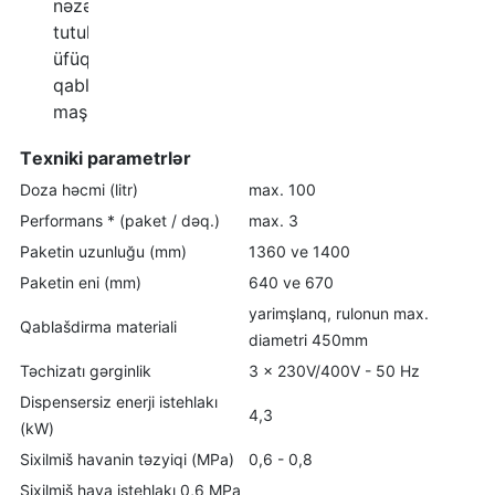
nəzərde
tutulan
üfüqi
qablaşdırıl
ma
maşınidir
.
T
exniki parametrlər
Doza
həcmi (
litr
)
max. 100
Performans
* (paket
/
dəq.)
max. 3
Paketin
uzunluğu
(mm)
1360 ve 1400
Paketin eni (mm)
640 ve 670
yarimşlanq, rulonun max.
Qablašdirma materiali
diametri 450mm
Təchizatı gərginlik
3 x 230V/400V - 50 Hz
Dispensersiz
enerji istehlakı
4,3
(kW)
Sixilmiš havanin
təzyiqi
(MPa)
0,6 - 0,8
Sixilmiš h
ava
istehlakı 0,6 MPa