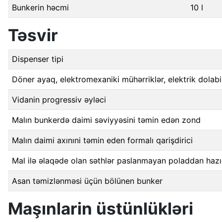
Bunkerin həcmi
10 l
Təsvir
Dispenser tipi
Döner ayaq, elektromexaniki mühərriklər, elektrik dolabi
Vidanin progressiv əyləci
Malın bunkerdə daimi səviyyəsini təmin edən zond
Malın daimi axınıni təmin eden formalı qarişdirici
Mal ilə əlaqəde olan səthlər paslanmayan poladdan hazır
Asan təmizlənməsi üçün bölünen bunker
Maşınlarin üstünlükləri