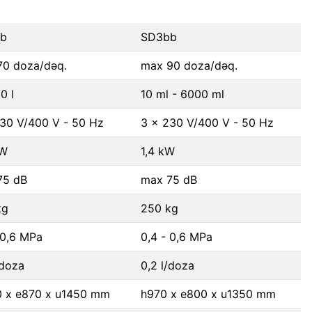
b
SD3bb
70 doza/dəq.
max 90 doza/dəq.
20 l
10 ml - 6000 ml
30 V/400 V - 50 Hz
3 x 230 V/400 V - 50 Hz
kW
1,4 kW
75 dB
max 75 dB
kg
250 kg
 0,6 MPa
0,4 - 0,6 MPa
/doza
0,2 l/doza
0 x e870 x u1450 mm
h970 x e800 x u1350 mm