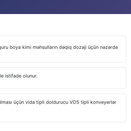
, quru boya kimi məhsulların dəqiq dozaji üçün nəzərdə
 istifade olunur.
ulması üçün vida tipli doldurucu VD5 tipli konveyerlər