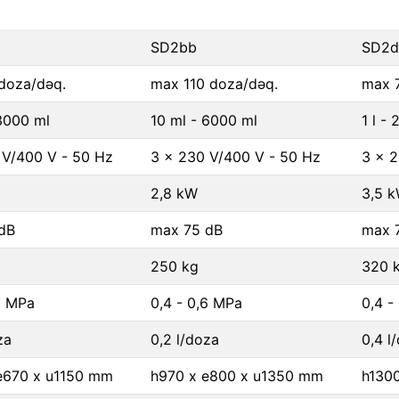
SD2bb
SD2d
doza/dəq.
max 110 doza/dəq.
max 
3000 ml
10 ml - 6000 ml
1 l - 
 V/400 V - 50 Hz
3 x 230 V/400 V - 50 Hz
3 x 2
2,8 kW
3,5 
dB
max 75 dB
max 
250 kg
320 
6 MPa
0,4 - 0,6 MPa
0,4 -
za
0,2 l/doza
0,4 l
e670 x u1150 mm
h970 x e800 x u1350 mm
h130