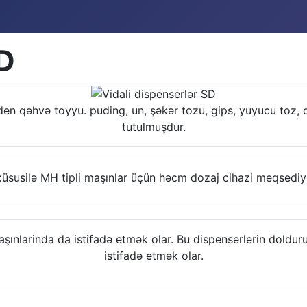
SD
eden qəhvə toyyu. puding, un, şəkər tozu, gips, yuyucu toz
tutulmuşdur.
xüsusilə MH tipli maşınlar üçün həcm dozaj cihazi meqsediyle
şınlarinda da istifadə etmək olar. Bu dispenserlerin doldur
istifadə etmək olar.