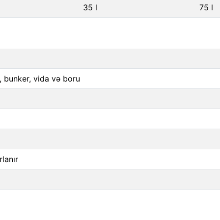
35 l
75 l
, bunker, vida və boru
lanır