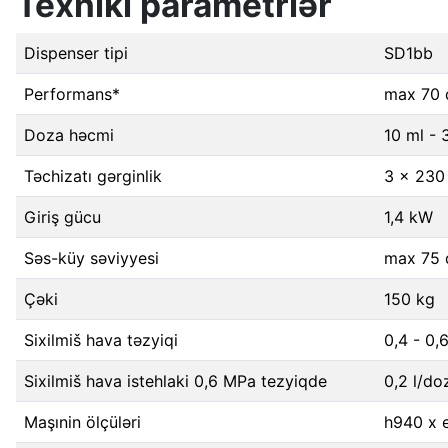
Texniki parametrlər
Dispenser tipi
SD1bb
Performans*
max 70 
Doza həcmi
10 ml - 
Təchizatı gərginlik
3 x 230
Giriş gücu
1,4 kW
Səs-küy səviyyesi
max 75 
Çəki
150 kg
Sixilmiš hava təzyiqi
0,4 - 0,
Sixilmiš hava istehlaki 0,6 MPa tezyiqde
0,2 l/do
Maşınin ölçüləri
h940 x 