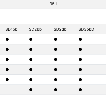
35 l
SD1bb
SD2bb
SD2db
SD3bbD
●
●
●
●
●
●
●
●
●
●
●
●
●
●
●
●
●
●
●
●
●
●
●