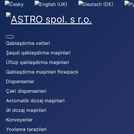
Select your language
Qablaşdırma xətləri
Şaquli qablaşdirma maşinlari
Üfüqi qablaşdirma maşinlari
Qablaşdirma maşinlari flowpack
Dispenserlər
Çəki dispenserləri
Avtomatik dozaj maşinlari
Əl dozaj maşinlari
Konveyerlər
Yoxlama tərəziləri