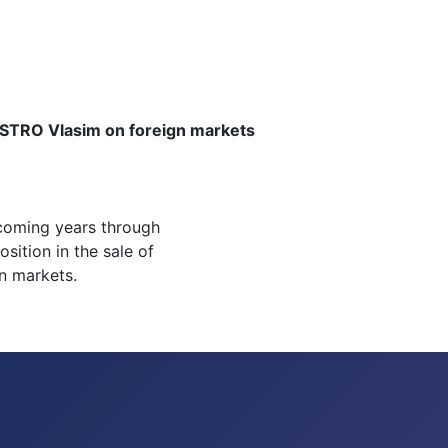
ASTRO Vlasim on foreign markets
5
 coming years through
osition in the sale of
n markets.