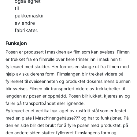
også egnet
til
pakkemaskiner
av andre
fabrikater.
Funksjon
Posen er produsert i maskinen av film som kan sveises. Filmen
er trukket fra en filmrulle over flere trinser inn i maskinen til
fyllerøret med skulder. Her formes en slange ut fra filmen med
hjelp av skulderens form. Filmslangen blir trekket videre på
fyllerøret til sveiseenheten og produktet doseres mens bunnen
blir sveiset. Filmen blir transportert videre av trekkebelter til
lengden av posen er oppnådd. Posen blir lukket, kjæres av og
faller på transportbåndet eller lignende.
Fyllerøret er et vertikal rør laget av rustfritt stål som er festet
med en plate i Maschinengehäuse??? og har to funksjoner. På
den en side blir det brukt for å fylle posen med produktet, på
den andere siden støtter fyllerøret filmslangens form og