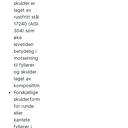
skulder er
laget av
rustfritt stål
17240 (AISI
304) som
øke
levetiden
betydelig i
motsetning
til fyllerør
og skulder
laget av
komposittmaterial.
Forskjellige
skulderformer
for runde
eller
kantete
fyllerør i