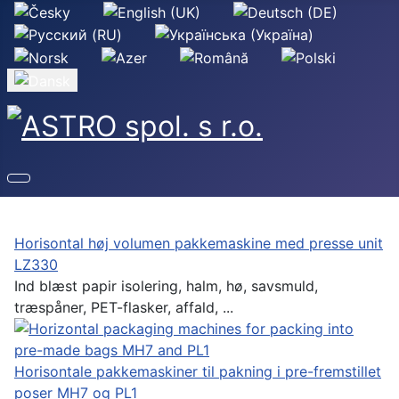
Vælg dit sprog
Horisontal høj volumen pakkemaskine med presse unit
LZ330
Ind blæst papir isolering, halm, hø, savsmuld,
træspåner, PET-flasker, affald, ...
Horisontale pakkemaskiner til pakning i pre-fremstillet
poser MH7 og PL1