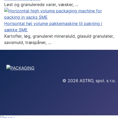
Løst og granulerede varer, væsker, ...
Horisontal høj volume pakkemaskine til pakning i
sække SME
Kartofler, løg, granuleret mineraluld, glasuld granulater,
savsmuld, træspåner, ...
© 2026 ASTRO, spol. s r.o.